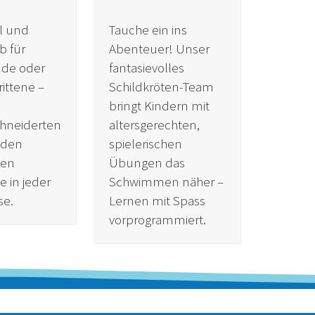
ll und
Tauche ein ins
Ob für
Abenteuer! Unser
nde oder
fantasievolles
ittene –
Schildkröten-Team
bringt Kindern mit
hneiderten
altersgerechten,
nden
spielerischen
hen
Übungen das
te in jeder
Schwimmen näher –
se.
Lernen mit Spass
vorprogrammiert.