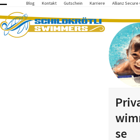
Skip
Blog
Kontakt
Gutschein
Karriere
Allianz Secure
Open
Close
to
content
mobile
mobile
menu
menu
Priv
wim
se