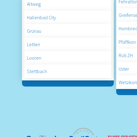
Fehraltor
Altweg
Greifens
Hallenbad City
Hombrec
Grünau
Pfäffikon
Letten
Rüti ZH
Looren
Uster
Stettbach
Wetzikon