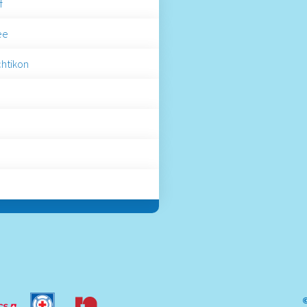
f
ee
htikon
©