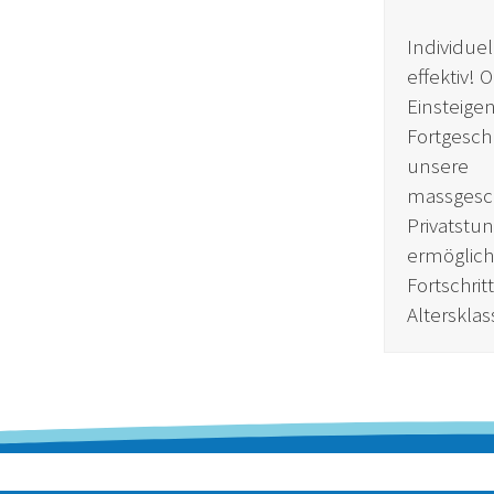
Individue
effektiv! 
Einsteige
Fortgeschr
unsere
massgesc
Privatstu
ermöglic
Fortschrit
Altersklas