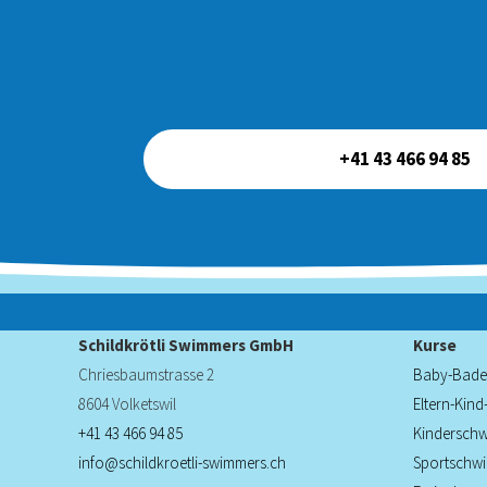
+41 43 466 94 85
Schildkrötli Swimmers GmbH
Kurse
Chriesbaumstrasse 2
Baby-Bade
8604 Volketswil
Eltern-Kin
+41 43 466 94 85
Kindersch
info@schildkroetli-swimmers.ch
Sportschw