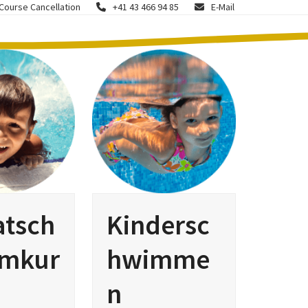
 Course Cancellation
+41 43 466 94 85
E-Mail
atsch
Kindersc
mkur
hwimme
n