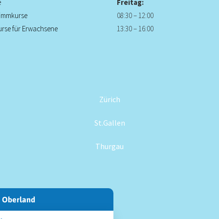
e
Freitag:
wimmkurse
08:30 – 12:00
rse für Erwachsene
13:30 – 16:00
Zürich
St.Gallen
Thurgau
 Oberland