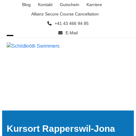
Skip
Blog
Kontakt
Gutschein
Karriere
to
Allianz Secure Course Cancellation
content
+41 43 466 94 85
E-Mail
Open
Close
mobile
mobile
menu
menu
Kursort Rapperswil-Jona