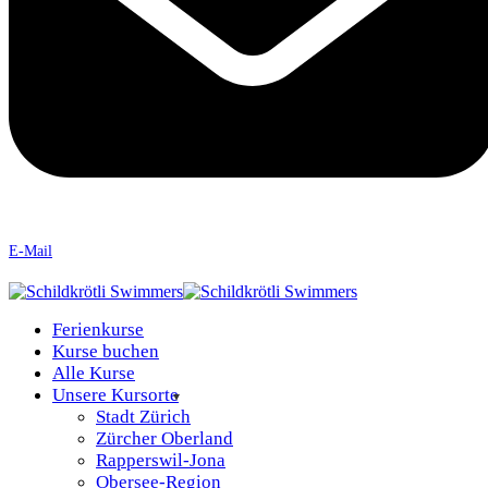
E-Mail
Ferienkurse
Kurse buchen
Alle Kurse
Unsere Kursorte
Stadt Zürich
Zürcher Oberland
Rapperswil-Jona
Obersee-Region