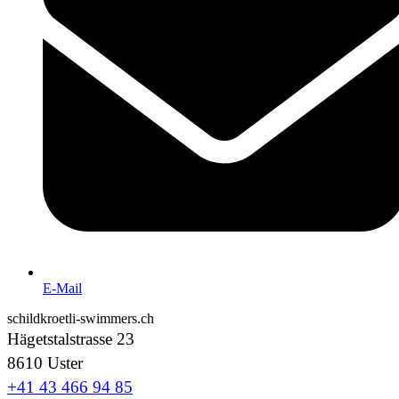
E-Mail
schildkroetli-swimmers.ch
Hägetstalstrasse 23
8610 Uster
+41 43 466 94 85